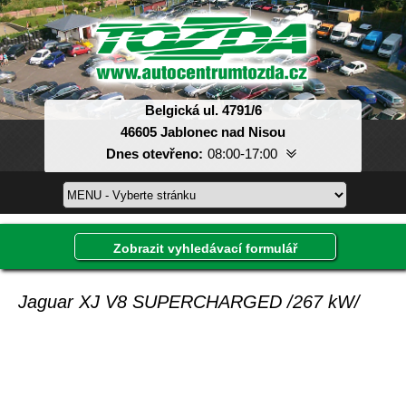
Belgická ul. 4791/6
46605 Jablonec nad Nisou
Dnes otevřeno:
08:00-17:00
Pondělí:
08:00-17:00
Úterý:
08:00-17:00
Středa:
08:00-17:00
Zobrazit vyhledávací formulář
Čtvrtek:
08:00-17:00
Pátek:
08:00-17:00
Sobota:
dle domluvy
Jaguar XJ V8 SUPERCHARGED /267 kW/
Neděle:
dle domluvy
Inzerát, který hledáte, již není v databázi.