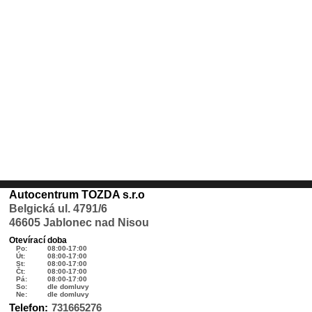
Autocentrum TOZDA s.r.o
Belgická ul. 4791/6
46605 Jablonec nad Nisou
Otevírací doba
Po:
08:00-17:00
Út:
08:00-17:00
St:
08:00-17:00
Čt:
08:00-17:00
Pá:
08:00-17:00
So:
dle domluvy
Ne:
dle domluvy
Telefon:
731665276