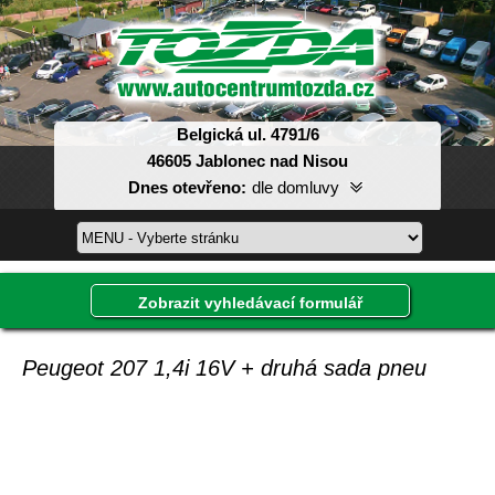
Belgická ul. 4791/6
46605 Jablonec nad Nisou
Dnes otevřeno:
dle domluvy
Pondělí:
08:00-17:00
Úterý:
08:00-17:00
Středa:
08:00-17:00
Zobrazit vyhledávací formulář
Čtvrtek:
08:00-17:00
Pátek:
08:00-17:00
Sobota:
dle domluvy
Peugeot 207 1,4i 16V + druhá sada pneu
Neděle:
dle domluvy
Inzerát, který hledáte, již není v databázi.