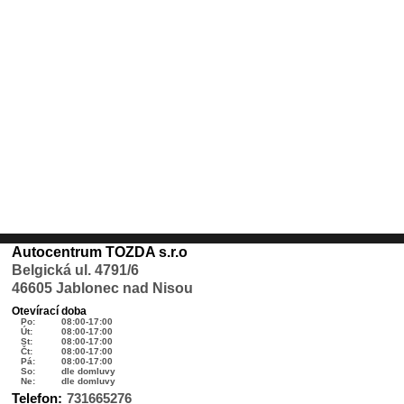
Autocentrum TOZDA s.r.o
Belgická ul. 4791/6
46605 Jablonec nad Nisou
Otevírací doba
Po:
08:00-17:00
Út:
08:00-17:00
St:
08:00-17:00
Čt:
08:00-17:00
Pá:
08:00-17:00
So:
dle domluvy
Ne:
dle domluvy
Telefon:
731665276