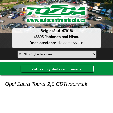
Belgická ul. 4791/6
46605 Jablonec nad Nisou
Dnes otevřeno:
dle domluvy
Pondělí:
08:00-17:00
Úterý:
08:00-17:00
Středa:
08:00-17:00
Zobrazit vyhledávací formulář
Čtvrtek:
08:00-17:00
Pátek:
08:00-17:00
Sobota:
dle domluvy
Opel Zafira Tourer 2,0 CDTi /servis.k.
Neděle:
dle domluvy
Inzerát, který hledáte, již není v databázi.