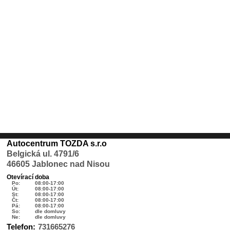
Autocentrum TOZDA s.r.o
Belgická ul. 4791/6
46605 Jablonec nad Nisou
Otevírací doba
Po:
08:00-17:00
Út:
08:00-17:00
St:
08:00-17:00
Čt:
08:00-17:00
Pá:
08:00-17:00
So:
dle domluvy
Ne:
dle domluvy
Telefon:
731665276