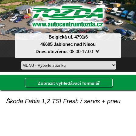
Belgická ul. 4791/6
46605 Jablonec nad Nisou
Dnes otevřeno:
08:00-17:00
Pondělí:
08:00-17:00
Úterý:
08:00-17:00
Středa:
08:00-17:00
Zobrazit vyhledávací formulář
Čtvrtek:
08:00-17:00
Pátek:
08:00-17:00
Sobota:
dle domluvy
Škoda Fabia 1,2 TSI Fresh / servis + pneu
Neděle:
dle domluvy
Inzerát, který hledáte, již není v databázi.