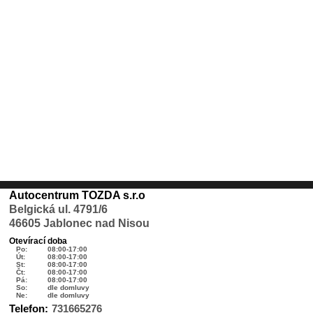
Autocentrum TOZDA s.r.o
Belgická ul. 4791/6
46605 Jablonec nad Nisou
Otevírací doba
Po:
08:00-17:00
Út:
08:00-17:00
St:
08:00-17:00
Čt:
08:00-17:00
Pá:
08:00-17:00
So:
dle domluvy
Ne:
dle domluvy
Telefon:
731665276