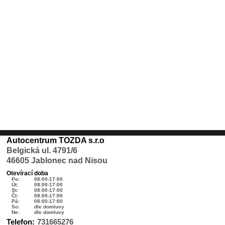
Autocentrum TOZDA s.r.o
Belgická ul. 4791/6
46605 Jablonec nad Nisou
Otevírací doba
Po:
08:00-17:00
Út:
08:00-17:00
St:
08:00-17:00
Čt:
08:00-17:00
Pá:
08:00-17:00
So:
dle domluvy
Ne:
dle domluvy
Telefon:
731665276