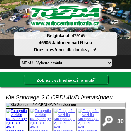
Belgická ul. 4791/6
46605 Jablonec nad Nisou
Dnes otevřeno:
dle domluvy
Pondělí:
08:00-17:00
Úterý:
08:00-17:00
Středa:
08:00-17:00
Zobrazit vyhledávací formulář
Čtvrtek:
08:00-17:00
Pátek:
08:00-17:00
Sobota:
dle domluvy
Kia Sportage 2,0 CRDi 4WD /servis/pneu
Neděle:
dle domluvy
30