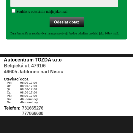
Souhlas s odesláním údajů jako mail
Data formuláře se neuchovávají a nezpracovávají, budou odeslána prodejci jako běžný mail.
Autocentrum TOZDA s.r.o
Belgická ul. 4791/6
46605 Jablonec nad Nisou
Otevírací doba
Po:
08:00-17:00
Út:
08:00-17:00
St:
08:00-17:00
Čt:
08:00-17:00
Pá:
08:00-17:00
So:
dle domluvy
Ne:
dle domluvy
Telefon:
731665276
777866608