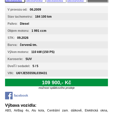
V provozu od:
06.2009
Stav tachometru:
184 100 km
Palivo:
Diesel
Objem motoru:
1 991 ccm
STK:
09.2026
Barva:
červená tm.
Výkon motoru:
110 kW (150 PS)
Karoserie:
SUV
Dveří / sedadel:
5 / 5
VIN:
U6YJE55559L039431
109 900,- Kč
možnost splátkového prodeje
facebook
Výbava vozidla:
ABS, AirBag 4x, Alu kola, Centrální zam. dálkově, Elektrická okna,