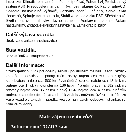
Imobilizér, Klimatizace manuální, Palubní počítač, Pohon 4x4, Protiskluzový
systém ASR, Převodovka manuální, Rychlostní stupně 6x, Rádio rádio/CD,
Sedadla nastavitelná výškově, Sedadla zadní - dělená, Servo, Skla
tónovaná, Splňuje normu euro IV, Stabilizace podvozku ESP, Střešní nosič,
Světla přídavná mlhovky, Tažné zařízení, Venkovní teploměr, Volant
nastavitelný, Zrcátka elektricky nastavitelná, Zámek řadící páky
Další výbava vozidla:
deaktivace airbagu spolujezdce
Stav vozidla:
servisní knížka, koupeno v CZ
Další informace:
/ zakoupeno v ČR / pravidelný servis / po druhém majiteli / zadní brzdy -
kotouče + destičky + pakny ruční brzdy najeto cca 500 km / tyčky
stabilizátoru najeto cca 500 km / vyměněná spojka najeto cca 18 tis.km /
baterie cca 1 rok / motor.olej na 180 tis.km / přední brzdy na 182 tis.km /
rozvody najeto cca 35 tis.km / nový EGR najeto cca 4 tis.km / nástřik
podvozku a dutin / druhá sada obutí k vozidlu / možnost úvěru i protiúčet za
Vaše vozidlo / aktuální nabídka vozidel na našich webových stránkách /.
Stav velmi dobrý
Máte zájem o tento vůz?
Autocentrum TOZDA s.r.o