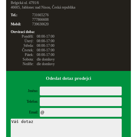
Belgická ul. 4791/6
46605, Jablonec nad Nisou, Česká republika
Tel.:
731665276
777866608
Mobil:
739630620
Otevírací doba:
Pondělí:
08:00-17:00
Úterý:
08:00-17:00
Středa:
08:00-17:00
Čtvrtek:
08:00-17:00
Pátek:
08:00-17:00
Sobota:
dle domluvy
Neděle:
dle domluvy
Odeslat dotaz prodejci
Jméno:
Telefon:
Email: