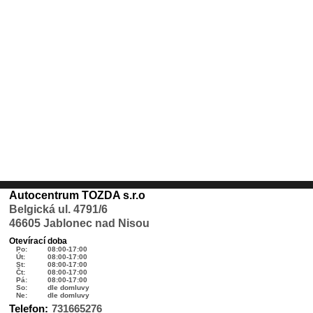
Autocentrum TOZDA s.r.o
Belgická ul. 4791/6
46605 Jablonec nad Nisou
Otevírací doba
Po:
08:00-17:00
Út:
08:00-17:00
St:
08:00-17:00
Čt:
08:00-17:00
Pá:
08:00-17:00
So:
dle domluvy
Ne:
dle domluvy
Telefon:
731665276