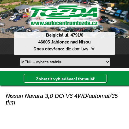
Belgická ul. 4791/6
46605 Jablonec nad Nisou
Dnes otevřeno:
dle domluvy
Pondělí:
08:00-17:00
Úterý:
08:00-17:00
Středa:
08:00-17:00
Zobrazit vyhledávací formulář
Čtvrtek:
08:00-17:00
Pátek:
08:00-17:00
Sobota:
dle domluvy
Nissan Navara 3,0 DCi V6 4WD/automat/35
Neděle:
dle domluvy
tkm
Inzerát, který hledáte, již není v databázi.