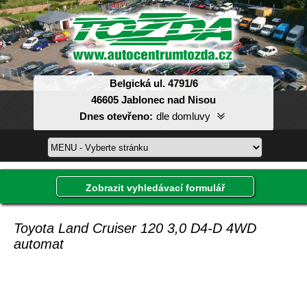
Belgická ul. 4791/6
46605 Jablonec nad Nisou
Dnes otevřeno:
dle domluvy
Pondělí:
08:00-17:00
Úterý:
08:00-17:00
Středa:
08:00-17:00
Zobrazit vyhledávací formulář
Čtvrtek:
08:00-17:00
Pátek:
08:00-17:00
Sobota:
dle domluvy
Toyota Land Cruiser 120 3,0 D4-D 4WD
Neděle:
dle domluvy
automat
Inzerát, který hledáte, již není v databázi.