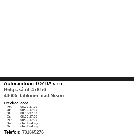
Autocentrum TOZDA s.r.o
Belgická ul. 4791/6
46605 Jablonec nad Nisou
Otevírací doba
Po:
08:00-17:00
Út:
08:00-17:00
St:
08:00-17:00
Čt:
08:00-17:00
Pá:
08:00-17:00
So:
dle domluvy
Ne:
dle domluvy
Telefon:
731665276