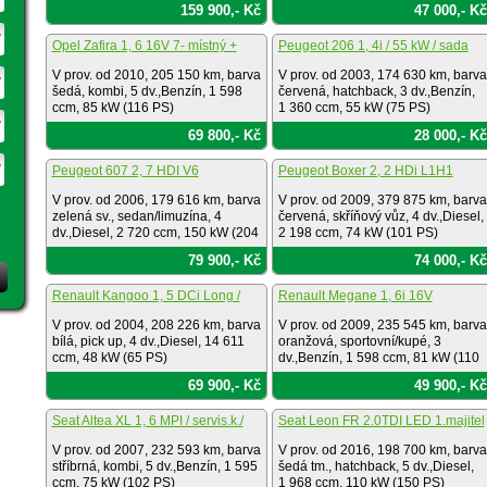
159 900,- Kč
47 000,- Kč
Opel Zafira 1, 6 16V 7- místný +
Peugeot 206 1, 4i / 55 kW / sada
pneu
pneu
V prov. od 2010, 205 150 km, barva
V prov. od 2003, 174 630 km, barva
šedá, kombi, 5 dv.,Benzín, 1 598
červená, hatchback, 3 dv.,Benzín,
ccm, 85 kW (116 PS)
1 360 ccm, 55 kW (75 PS)
69 800,- Kč
28 000,- Kč
Peugeot 607 2, 7 HDI V6
Peugeot Boxer 2, 2 HDi L1H1
V prov. od 2006, 179 616 km, barva
V prov. od 2009, 379 875 km, barva
zelená sv., sedan/limuzína, 4
červená, skříňový vůz, 4 dv.,Diesel,
dv.,Diesel, 2 720 ccm, 150 kW (204
2 198 ccm, 74 kW (101 PS)
PS)
79 900,- Kč
74 000,- Kč
Renault Kangoo 1, 5 DCi Long /
Renault Megane 1, 6i 16V
plošina / boční
V prov. od 2004, 208 226 km, barva
V prov. od 2009, 235 545 km, barva
bílá, pick up, 4 dv.,Diesel, 14 611
oranžová, sportovní/kupé, 3
ccm, 48 kW (65 PS)
dv.,Benzín, 1 598 ccm, 81 kW (110
PS)
69 900,- Kč
49 900,- Kč
Seat Altea XL 1, 6 MPI / servis.k./
Seat Leon FR 2.0TDI LED 1.majitel
V prov. od 2007, 232 593 km, barva
V prov. od 2016, 198 700 km, barva
stříbrná, kombi, 5 dv.,Benzín, 1 595
šedá tm., hatchback, 5 dv.,Diesel,
ccm, 75 kW (102 PS)
1 968 ccm, 110 kW (150 PS)