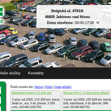
Belgická ul. 4791/6
46605 Jablonec nad Nisou
Dnes otevřeno:
08:00-17:00
Pondělí:
08:00-17:00
Úterý:
08:00-17:00
Středa:
08:00-17:00
Čtvrtek:
08:00-17:00
Pátek:
08:00-17:00
Sobota:
dle domluvy
Neděle:
dle domluvy
Naše služby
Kontakty
Řadit vozidla dle:
Názvu
|
Roku
|
Data přidání
Mitsubishi Pajero 3.2 DID bez
Nissan Pixo 1, 0 pure drive /klima/
koroze
servis
V prov. od 2005, 274 300 km, barva
V prov. od 2009, 105 608 km, barva
šedá sv., suv, 5 dv.,Diesel, 3 200
bílá, hatchback, 5 dv.,Benzín, 996
ccm, 118 kW (160 PS)
ccm, 50 kW (68 PS)