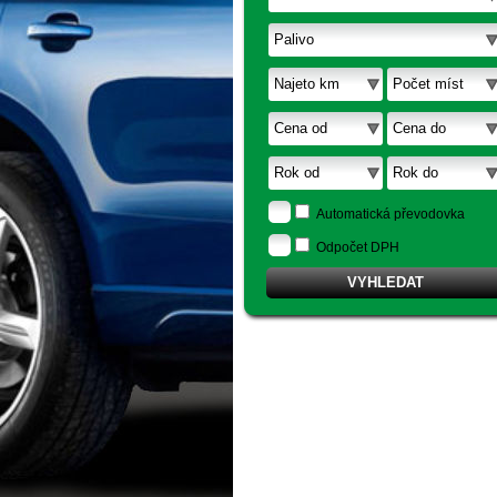
Automatická převodovka
Odpočet DPH