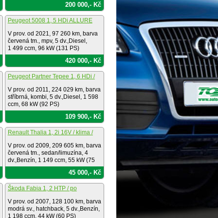
200 000,- Kč
Peugeot 5008 1, 5 HDi ALLURE
PACK /1.maj./ČR
V prov. od 2021, 97 260 km, barva
červená tm., mpv, 5 dv.,Diesel,
1 499 ccm, 96 kW (131 PS)
420 000,- Kč
Peugeot Partner Tepee 1, 6 HDi /
servis.k. / pneu
V prov. od 2011, 224 029 km, barva
stříbrná, kombi, 5 dv.,Diesel, 1 598
ccm, 68 kW (92 PS)
109 900,- Kč
Renault Thalia 1, 2i 16V / klima /
V prov. od 2009, 209 605 km, barva
červená tm., sedan/limuzína, 4
dv.,Benzín, 1 149 ccm, 55 kW (75
PS)
45 000,- Kč
Škoda Fabia 1, 2 HTP / po
rozvodech /
V prov. od 2007, 128 100 km, barva
modrá sv., hatchback, 5 dv.,Benzín,
1 198 ccm, 44 kW (60 PS)