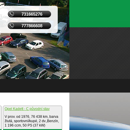
731665276
777866608
Opel Kadett - C původní stav
V prov. od 1976, 76 438 km, barva
žlutá, sportovní/kupé, 2 dv.,Benzín,
1 196 ccm, 50 PS (37 kW)